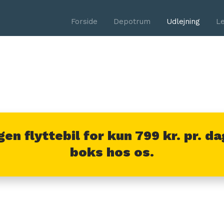
Forside
Depotrum
Udlejning
Le
gen flyttebil for kun 799 kr. pr. da
boks hos os.