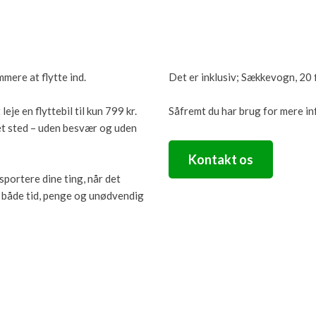
ere at flytte ind.
Det er inklusiv; Sækkevogn, 20 
eje en flyttebil til kun 799 kr.
Såfremt du har brug for mere in
 ét sted – uden besvær og uden
Kontakt os
nsportere dine ting, når det
ig både tid, penge og unødvendig